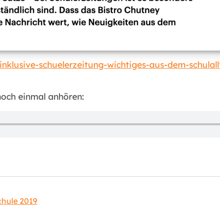
nklusive-schuelerzeitung-wichtiges-aus-dem-schulall
och einmal anhören:
ion
chule 2019