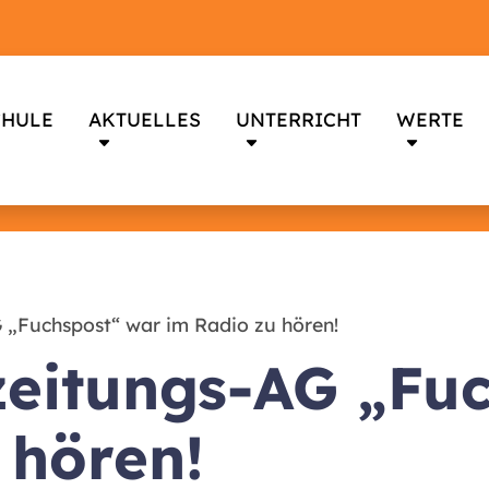
CHULE
AKTUELLES
UNTERRICHT
WERTE
 „Fuchspost“ war im Radio zu hören!
zeitungs-AG „Fu
 hören!