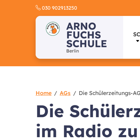
Skip
030 902913250
to
content
ARNO
FUCHS
S
SCHULE
Berlin
Home
AGs
Die Schülerzeitungs-AG
Die Schüler
im Radio zu