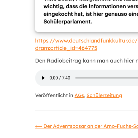
https://www.deutschlandfunkkultur.de/i
dram:article_id=464775
Den Radiobeitrag kann man auch hier n
Veröffentlicht in
AGs
,
Schülerzeitung
Beitragsnavigat
⟵
Der Adventsbasar an der Arno-Fuchs-S