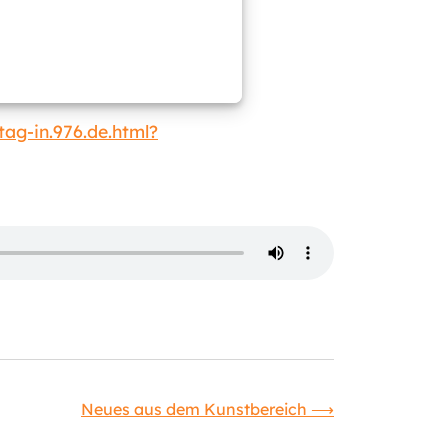
tag-in.976.de.html?
Neues aus dem Kunstbereich
⟶